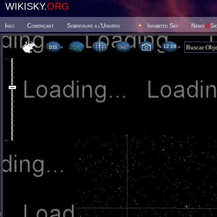
WIKISKY.
ORG
Inici
Començant
Sobreviure a l'Univers
Inhabited Sky
News
@
Sk
12 29